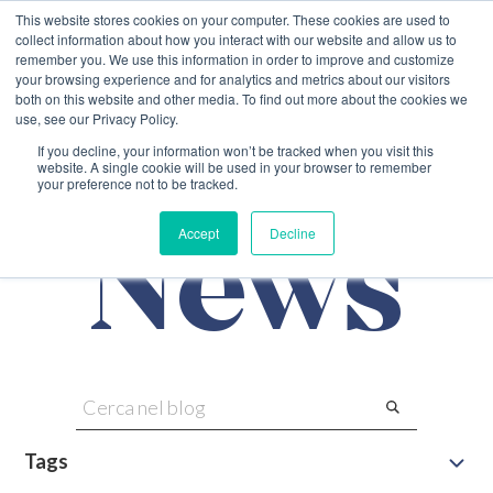
SKIP
TO
This website stores cookies on your computer. These cookies are used to
CONTENT
collect information about how you interact with our website and allow us to
Prenota
Newsletter
remember you. We use this information in order to improve and customize
your browsing experience and for analytics and metrics about our visitors
both on this website and other media. To find out more about the cookies we
use, see our Privacy Policy.
If you decline, your information won’t be tracked when you visit this
website. A single cookie will be used in your browser to remember
your preference not to be tracked.
News
Accept
Decline
SKIP
FILTERS
Cerca
CERCA
NEL
BLOG
Tags