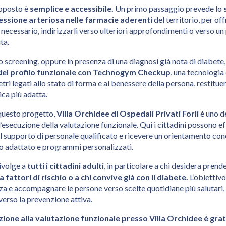
roposto è
semplice e accessibile.
Un primo passaggio prevede lo
ressione arteriosa
nelle farmacie aderenti
del territorio, per off
e necessario, indirizzarli verso ulteriori approfondimenti o verso 
ita.
o screening, oppure in presenza di una diagnosi già nota di diabete,
del profilo funzionale con Technogym Checkup
, una tecnologia
tri legati allo stato di forma e al benessere della persona, restitu
sica più adatta.
 questo progetto,
Villa Orchidee di Ospedali Privati Forlì
è uno de
 l’esecuzione della valutazione funzionale. Qui i cittadini possono 
 supporto di personale qualificato e ricevere un orientamento con
co adattato e programmi personalizzati.
rivolge a
tutti i cittadini adulti
, in particolare a chi desidera prende
 fattori di rischio o a chi convive già con il diabete.
L’obiettiv
a e accompagnare le persone verso scelte quotidiane più salutari
erso la prevenzione attiva.
ione alla valutazione funzionale presso Villa Orchidee è grat