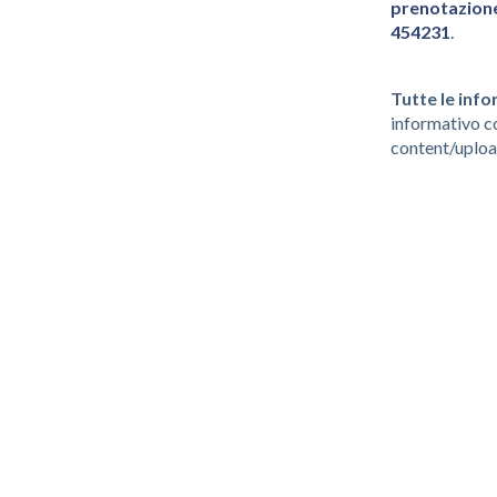
prenotazion
454231
.
Tutte le inf
informativo co
content/uplo