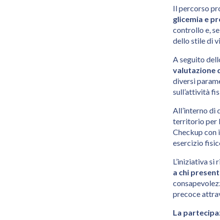
Il percorso p
glicemia e p
controllo e, s
dello stile di v
A seguito dell
valutazione 
diversi parame
sull’attività fi
All’interno di
territorio per
Checkup con il
esercizio fisi
L’iniziativa si 
a chi presenta
consapevolezz
precoce attrav
La partecipaz