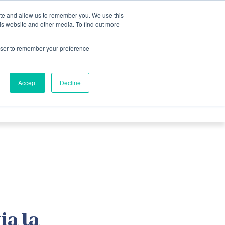
ite and allow us to remember you. We use this
is website and other media. To find out more
Newsletter
rowser to remember your preference
NZIONI
NEWS
VIDEO
Accept
Decline
ia la