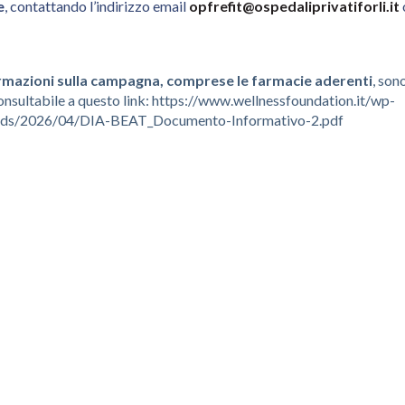
e
, contattando l’indirizzo email
opfrefit@ospedaliprivatiforli.it
ormazioni sulla campagna, comprese le farmacie aderenti
, son
nsultabile a questo link:
https://www.wellnessfoundation.it/wp-
ads/2026/04/DIA-BEAT_Documento-Informativo-2.pdf