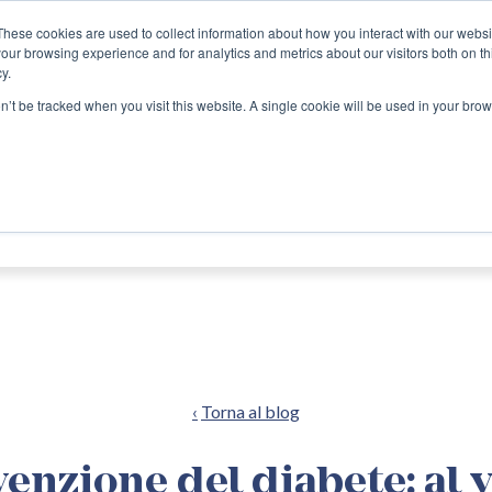
These cookies are used to collect information about how you interact with our webs
our browsing experience and for analytics and metrics about our visitors both on th
y.
Prenota
online
on’t be tracked when you visit this website. A single cookie will be used in your b
IALITÀ MEDICHE
EQUIPE
INFO UTILI
CONVE
Torna al blog
enzione del diabete: al v