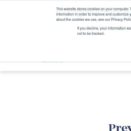
SKIP
TO
CONTENT
This website stores cookies on your computer. 
information in order to improve and customize y
about the cookies we use, see our Privacy Polic
If you decline, your information w
not to be tracked.
GRUPPO OPF
SEDI
SERVIZI E SPEC
CONTATTI
Prev