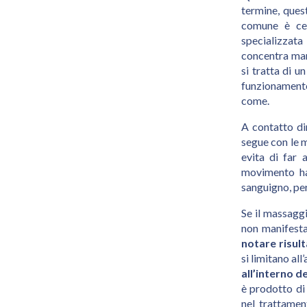
termine, que
comune è ce
specializzat
concentra manu
si tratta di u
funzionamento 
come.
A contatto dir
segue con le m
evita di far a
movimento ha 
sanguigno, per
Se il massaggi
non manifesta
notare risulta
si limitano al
all’interno d
è prodotto di
nel trattamen