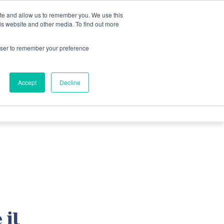
ite and allow us to remember you. We use this
is website and other media. To find out more
Newsletter
rowser to remember your preference
NZIONI
NEWS
VIDEO
Accept
Decline
 il