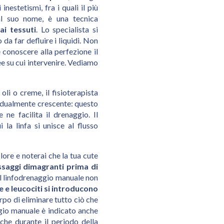
inestetismi, fra i quali il più
dal suo nome, è una tecnica
dai tessuti
. Lo specialista si
da far defluire i liquidi. Non
 conoscere alla perfezione il
ee su cui intervenire. Vediamo
oli o creme, il fisioterapista
radualmente crescente: questo
 ne facilita il drenaggio. Il
 la linfa si unisce al flusso
lore e noterai che la tua cute
ssaggi dimagranti prima di
del linfodrenaggio manuale non
e e leucociti si introducono
orpo di eliminare tutto ciò che
ggio manuale è indicato anche
nche durante il periodo della