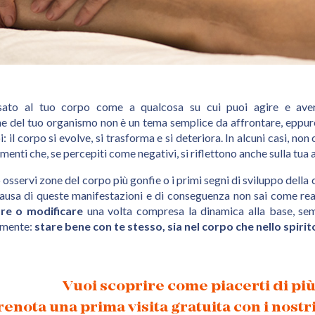
ato al tuo corpo come a qualcosa su cui puoi agire e avere
e del tuo organismo non è un tema semplice da affrontare, eppure
i: il corpo si evolve, si trasforma e si deteriora. In alcuni casi, no
enti che, se percepiti come negativi, si riflettono anche sulla tua 
osservi zone del corpo più gonfie o i primi segni di sviluppo della ce
 causa di queste manifestazioni e di conseguenza non sai come re
are o modificare
una volta compresa la dinamica alla base, se
 mente:
stare bene con te stesso, sia nel corpo che nello spirit
Vuoi scoprire come piacerti di pi
renota una prima visita gratuita con i nostri