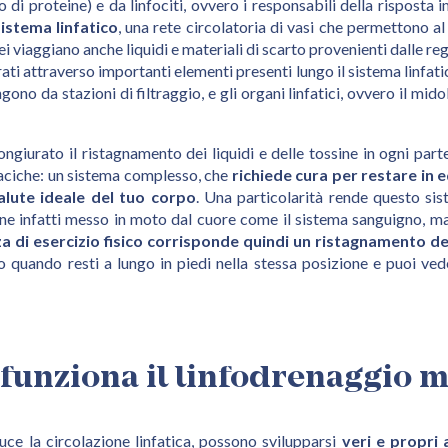
di proteine) e da linfociti, ovvero i responsabili della risposta i
istema linfatico
, una rete circolatoria di vasi che permettono al 
lei viaggiano anche liquidi e materiali di scarto provenienti dalle r
urati attraverso importanti elementi presenti lungo il sistema linfat
ungono da stazioni di filtraggio, e gli organi linfatici, ovvero il midol
giurato il ristagnamento dei liquidi e delle tossine in ogni parte 
raciche: un sistema complesso, che
richiede cura per restare in e
salute ideale del tuo corpo
. Una particolarità rende questo sist
ene infatti messo in moto dal cuore come il sistema sanguigno, m
a di esercizio fisico corrisponde quindi un ristagnamento del
 quando resti a lungo in piedi nella stessa posizione e puoi vede
funziona il linfodrenaggio 
uce la circolazione linfatica, possono svilupparsi
veri e propri 