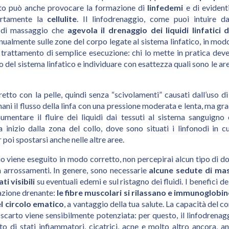
sto può anche provocare la formazione di
linfedemi
e di evidenti 
rtamente la
cellulite
. Il linfodrenaggio, come puoi intuire 
a di massaggio che
agevola il drenaggio dei liquidi linfatici 
almente sulle zone del corpo legate al sistema linfatico, in modo 
n trattamento di semplice esecuzione: chi lo mette in pratica deve
del sistema linfatico e individuare con esattezza quali sono le ar
etto con la pelle, quindi senza “scivolamenti” causati dall’uso di 
ani il flusso della linfa con una pressione moderata e lenta, ma g
umentare il fluire dei liquidi dai tessuti al sistema sanguigno e
inizio dalla zona del collo, dove sono situati i linfonodi in cui
 poi spostarsi anche nelle altre aree.
o viene eseguito in modo corretto, non percepirai alcun tipo di do
 arrossamenti. In genere, sono necessarie
alcune sedute di ma
ti visibili
su eventuali edemi e sul ristagno dei fluidi. I benefici 
l’azione drenante:
le fibre muscolari si rilassano e immunoglobin
el circolo ematico
, a vantaggio della tua salute. La capacità del c
 scarto viene sensibilmente potenziata: per questo, il linfodrena
to di stati infiammatori, cicatrici, acne e molto altro ancora, a