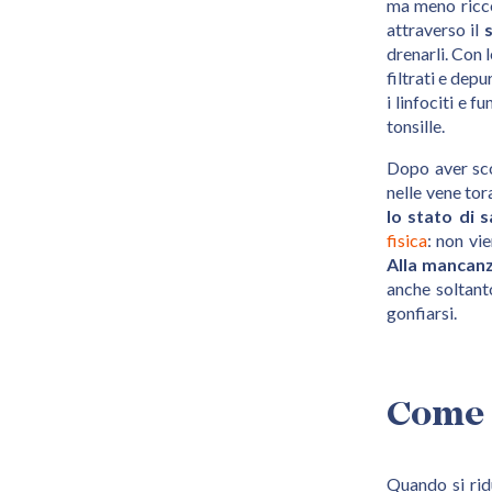
ma meno ricco 
attraverso il
s
drenarli. Con 
filtrati e dep
i linfociti e f
tonsille.
Dopo aver scon
nelle vene to
lo stato di 
fisica
: non vi
Alla mancanz
anche soltanto
gonfiarsi.
Come 
Quando si rid