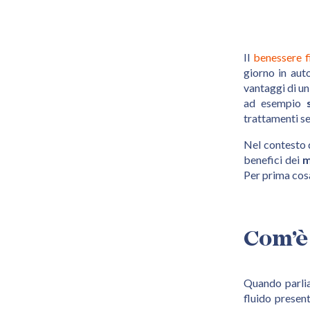
Il
benessere f
giorno in auto
vantaggi di un 
ad esempio
trattamenti se
Nel contesto 
benefici dei
m
Per prima cosa
Com’è 
Quando parliam
fluido presen