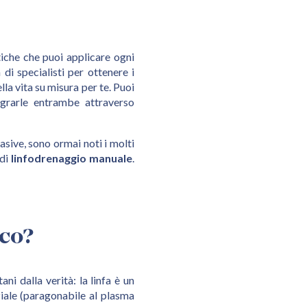
iche che puoi applicare ogni
di specialisti per ottenere i
lla vita su misura per te. Puoi
egrarle entrambe attraverso
sive, sono ormai noti i molti
 di
linfodrenaggio manuale
.
ico?
i dalla verità: la linfa è un
ziale (paragonabile al plasma