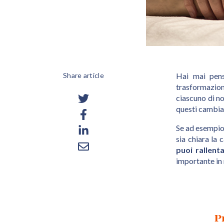
Share article
Hai mai pens
trasformazion
ciascuno di no
questi cambiam
Se ad esempio 
sia chiara la
puoi rallent
importante in
P