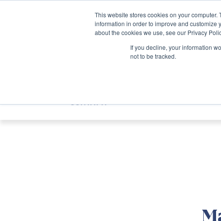
SKIP
TO
CONTENT
This website stores cookies on your computer. 
information in order to improve and customize y
about the cookies we use, see our Privacy Polic
If you decline, your information w
not to be tracked.
GRUPPO OPF
SEDI
SERVIZI E SPEC
CONTATTI
Ma