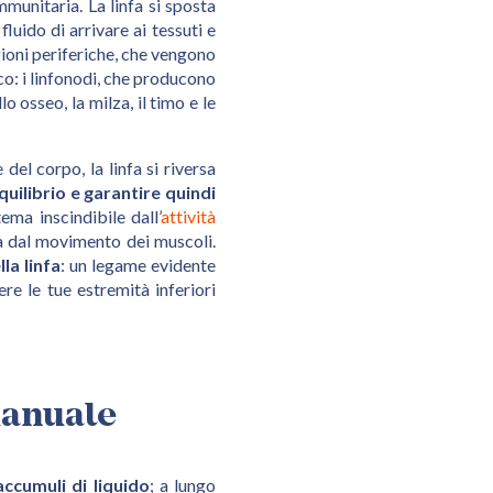
mmunitaria. La linfa si sposta
fluido di arrivare ai tessuti e
egioni periferiche, che vengono
ico: i linfonodi, che producono
lo osseo, la milza, il timo e le
del corpo, la linfa si riversa
quilibrio e garantire quindi
ema inscindibile dall’
attività
a dal movimento dei muscoli.
la linfa
: un legame evidente
re le tue estremità inferiori
manuale
accumuli di liquido
; a lungo