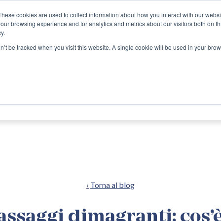
These cookies are used to collect information about how you interact with our webs
our browsing experience and for analytics and metrics about our visitors both on th
y.
Prenota
online
on’t be tracked when you visit this website. A single cookie will be used in your b
IALITÀ MEDICHE
EQUIPE
INFO UTILI
CONVE
Torna al blog
ssaggi dimagranti: cos’è